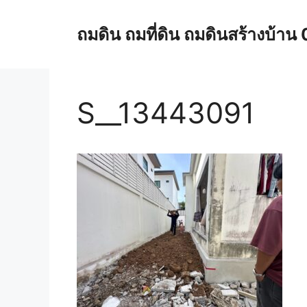
Skip
to
ถมดิน ถมที่ดิน ถมดินสร้างบ้
content
S__13443091