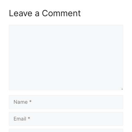
Leave a Comment
Comment
Name
Email
Website