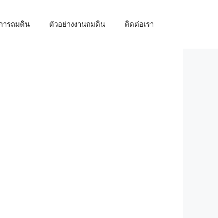
้การถมดิน
ตัวอย่างงานถมดิน
ติดต่อเรา