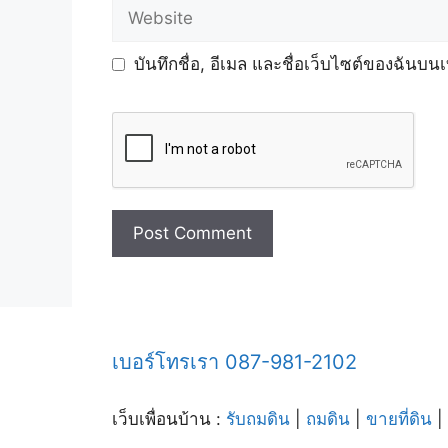
Website
บันทึกชื่อ, อีเมล และชื่อเว็บไซต์ของฉันบน
เบอร์โทรเรา 087-981-2102
เว็บเพื่อนบ้าน :
รับถมดิน
|
ถมดิน
|
ขายที่ดิน
|