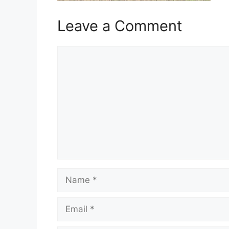
Leave a Comment
Comment
Name
Email